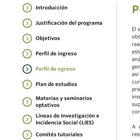
P
Introducción
Justificación del programa
El 
obt
Objetivos
rea
est
Perfil de ingreso
aná
gen
Perfil de egreso
así
cur
Plan de estudios
pre
ins
Materias y seminarios
su
optativos
com
Líneas de Investigación e
Incidencia Social (LIES)
A 
res
Comités tutoriales