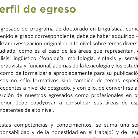
erfil de egreso
egresado del programa de doctorado en Lingüística, como 
enido el grado correspondiente, debe de haber adquirido -
lizar investigación original de alto nivel sobre temas diver
udiado, como es el caso de las áreas que representan, en
lisis lingüístico (fonología, morfología, sintaxis y sem
erativista y funcional, además de la lexicología y los estudi
 como de formalizarla apropiadamente para su publicación
sos no sólo formativos sino también de temas especia
cedentes a nivel de posgrado, y con ello, de convertirse 
erción de nuestros egresados como profesionales en ot
perior debe coadyuvar a consolidar sus áreas de espe
petentes de alto nivel.
estas competencias y conocimientos, se suma una seri
ponsabilidad y de la honestidad en el trabajo) y de resp